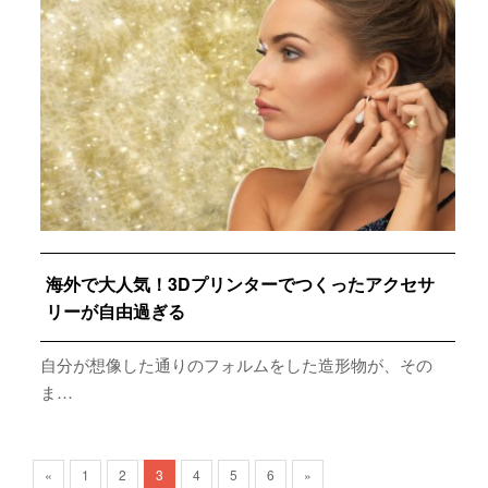
海外で大人気！3Dプリンターでつくったアクセサ
リーが自由過ぎる
自分が想像した通りのフォルムをした造形物が、その
ま…
«
1
2
3
4
5
6
»