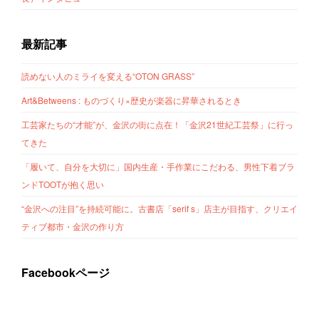
最新記事
読めない人のミライを変える“OTON GRASS”
Art&Betweens : ものづくり×歴史が楽器に昇華されるとき
工芸家たちの“才能”が、金沢の街に点在！「金沢21世紀工芸祭」に行っ
てきた
「履いて、自分を大切に」国内生産・手作業にこだわる、男性下着ブラ
ンドTOOTが抱く思い
“金沢への注目”を持続可能に。古書店「serif s」店主が目指す、クリエイ
ティブ都市・金沢の作り方
Facebookページ