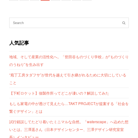
人気記事
地域、そして産業の活性化へ。「世田谷ものづくり学校」が“ものづくり
のうねり”を生み出す
“庖丁工房タダフサ”が世代を越えて引き継がれるために大切にしている
こと
【下町ロケット】佃製作所ってどこが凄いの？解説してみた
もしも家電の中が透けて見えたら…TAKT PROJECTが提案する「社会を
繋ぐデザイン」とは
試行錯誤してたどり着いたミニマルな自然。「waterscape」へ込めた想
いとは。三澤遥さん（日本デザインセンター、三澤デザイン研究室室
長）インタビュー