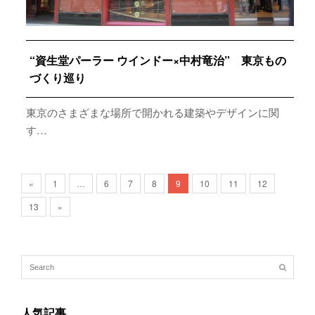
“資生堂パーラー ウインドー×中村竜治” 東京もの
づくり巡り
東京のさまざまな場所で開かれる建築やデザインに関
す…
«
1
…
6
7
8
9
10
11
12
13
»
人気記事