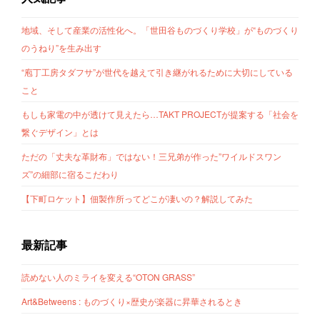
地域、そして産業の活性化へ。「世田谷ものづくり学校」が“ものづくり
のうねり”を生み出す
“庖丁工房タダフサ”が世代を越えて引き継がれるために大切にしている
こと
もしも家電の中が透けて見えたら…TAKT PROJECTが提案する「社会を
繋ぐデザイン」とは
ただの「丈夫な革財布」ではない！三兄弟が作った”ワイルドスワン
ズ”の細部に宿るこだわり
【下町ロケット】佃製作所ってどこが凄いの？解説してみた
最新記事
読めない人のミライを変える“OTON GRASS”
Art&Betweens : ものづくり×歴史が楽器に昇華されるとき