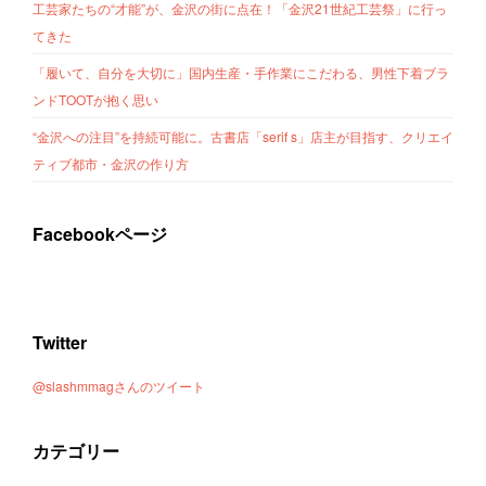
工芸家たちの“才能”が、金沢の街に点在！「金沢21世紀工芸祭」に行っ
てきた
「履いて、自分を大切に」国内生産・手作業にこだわる、男性下着ブラ
ンドTOOTが抱く思い
“金沢への注目”を持続可能に。古書店「serif s」店主が目指す、クリエイ
ティブ都市・金沢の作り方
Facebookページ
Twitter
@slashmmagさんのツイート
カテゴリー