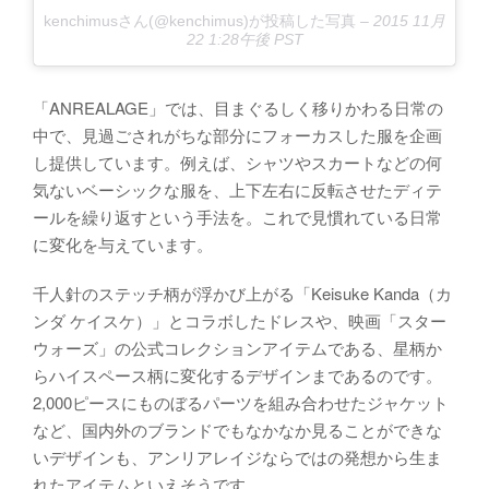
kenchimusさん(@kenchimus)が投稿した写真
–
2015 11月
22 1:28午後 PST
「ANREALAGE」では、目まぐるしく移りかわる日常の
中で、見過ごされがちな部分にフォーカスした服を企画
し提供しています。例えば、シャツやスカートなどの何
気ないベーシックな服を、上下左右に反転させたディテ
ールを繰り返すという手法を。これで見慣れている日常
に変化を与えています。
千人針のステッチ柄が浮かび上がる「Keisuke Kanda（カ
ンダ ケイスケ）」とコラボしたドレスや、映画「スター
ウォーズ」の公式コレクションアイテムである、星柄か
らハイスペース柄に変化するデザインまであるのです。
2,000ピースにものぼるパーツを組み合わせたジャケット
など、国内外のブランドでもなかなか見ることができな
いデザインも、アンリアレイジならではの発想から生ま
れたアイテムといえそうです。