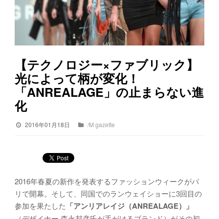
【テクノロジー×ファブリック】
光によって柄が変化！
「ANREALAGE」の止まらない進
化
2016年01月18日
/M gazette
2016年春夏の新作を発表するファッションウィークがパ
リで開幕。そして、同国でのランウェイショーに3回目の
参加を果たした
「アンリアレイジ（ANREALAGE）」
（デザイナー 森永邦彦氏が手がけるブランド）がその初