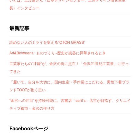
長）インタビュー
最新記事
読めない人のミライを変える“OTON GRASS”
Art&Betweens : ものづくり×歴史が楽器に昇華されるとき
工芸家たちの“才能”が、金沢の街に点在！「金沢21世紀工芸祭」に行っ
てきた
「履いて、自分を大切に」国内生産・手作業にこだわる、男性下着ブラ
ンドTOOTが抱く思い
“金沢への注目”を持続可能に。古書店「serif s」店主が目指す、クリエイ
ティブ都市・金沢の作り方
Facebookページ