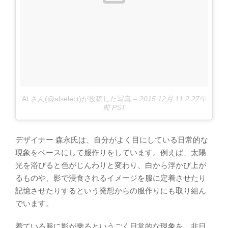
ALさん(@alselect)が投稿した写真
–
2015 12月 11 2:27午
前 PST
デザイナー 森永氏は、自分がよく目にしている日常的な
現象をベースにして服作りをしています。例えば、太陽
光を浴びると色がじんわりと変わり、白から浮かび上が
るものや、影で浸食されるイメージを服に定着させたり
記憶させたりするという発想からの服作りにも取り組ん
でいます。
着ている服に影が乗るというごく日常的な現象を、非日