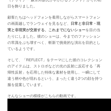
日を飾りました。
顧客たちはヘッドフォンを着用しながらスマートフォン
の画面越しでランウェイを見るなど、
日常と非日常・現
実と非現実が交差する、これまでにないショー
を目の当
たりにしました。彼のショーは、今までのファッション
の常識をぶち壊すべく、斬新で挑発的な演出を目的とし
ているようです。
そして、「REFLECT」をテーマにした彼のコレクション
のアイテムは、ストロボなどの光の反射に反応する「再
帰性反射」を応用した特殊な素材を使用し、一瞬にして
違う柄や色が現れるという、まったく違う2つの顔を持つ
服を提案しています。
そんなショーの模様がこちらの動画です。