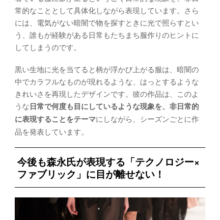
常的なこととして具体化しながら表現しています。さら
には、電気がない暗闇で物を探すときに光で照らすとい
う、誰もが経験がある日常もたちまち服作りのヒントに
してしまうのです。
黒い生地に光を当てると柄が浮かび上がる服は、暗闇の
中でカラフルなものが現れるような、はっとするような
きれいさを再現したデザインです。彼の作品は、このよ
うな
日常で何度も目にしているような現象を、非日常的
に表現することをテーマ
にしながら、シーズンごとに作
品を発表しています。
今後も森永氏が表現する「テクノロジー×
ファブリック」に目が離せない！