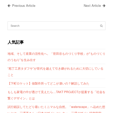
Previous Article
Next Article
人気記事
地域、そして産業の活性化へ。「世田谷ものづくり学校」が“ものづくり
のうねり”を生み出す
“庖丁工房タダフサ”が世代を越えて引き継がれるために大切にしている
こと
【下町ロケット】佃製作所ってどこが凄いの？解説してみた
もしも家電の中が透けて見えたら…TAKT PROJECTが提案する「社会を
繋ぐデザイン」とは
試行錯誤してたどり着いたミニマルな自然。「waterscape」へ込めた想
いとは。三澤遥さん（日本デザインセンター、三澤デザイン研究室室