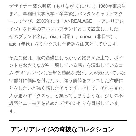
デザイナー 森永邦彦（もりなが くにひこ）1980年東京生
まれ。早稲田大学入学～卒業後はバンタンキャリアスク
ールで学び、2003年には「ANREALAGE」（アンリアレ
イジ）を日本のアパレルブランドとして設立しました。
そのブランド名は、real（日常）、unreal（非日常）、
age（年代）をミックスした造語を由来としています。
そんな彼は、服の基礎はしっかりと踏まえた上で、ポイ
ントをおさえながら「壊している感」を演出しているコ
ム デ ギャルソンに衝撃と感銘を受け、人が気付いていな
い部分に価値を付けたり、違う価値をプラスした洋服作
りをしたいと強く感じたそうです。そして、それを見た
人が思わず「クスッ」と笑ってしまうような、少しの不
思議とユーモアを込めたデザイン作りを目指していま
す。
アンリアレイジの奇抜なコレクション